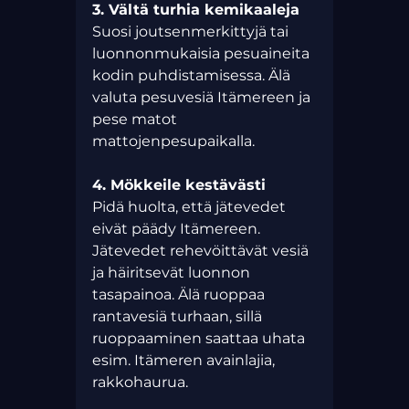
3. Vältä turhia kemikaaleja
Suosi joutsenmerkittyjä tai 
luonnonmukaisia pesuaineita 
kodin puhdistamisessa. Älä 
valuta pesuvesiä Itämereen ja 
pese matot 
mattojenpesupaikalla.
4. Mökkeile kestävästi 
Pidä huolta, että jätevedet 
eivät päädy Itämereen. 
Jätevedet rehevöittävät vesiä 
ja häiritsevät luonnon 
tasapainoa. Älä ruoppaa 
rantavesiä turhaan, sillä 
ruoppaaminen saattaa uhata 
esim. Itämeren avainlajia, 
rakkohaurua.