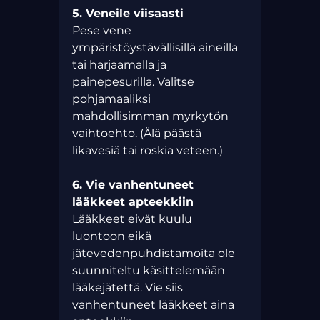
5. Veneile viisaasti
Pese vene 
ympäristöystävällisillä aineilla 
tai harjaamalla ja 
painepesurilla. Valitse 
pohjamaaliksi 
mahdollisimman myrkytön 
vaihtoehto. (Älä päästä 
likavesiä tai roskia veteen.)
6. Vie vanhentuneet 
lääkkeet apteekkiin
Lääkkeet eivät kuulu 
luontoon eikä 
jätevedenpuhdistamoita ole 
suunniteltu käsittelemään 
lääkejätettä. Vie siis 
vanhentuneet lääkkeet aina 