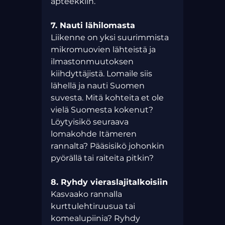
apteekkiin.
7. Nauti lähilomasta
Liikenne on yksi suurimmista 
mikromuovien lähteistä ja 
ilmastonmuutoksen 
kiihdyttäjistä. Lomaile siis 
lähellä ja nauti Suomen 
suvesta. Mitä kohteita et ole 
vielä Suomesta kokenut? 
Löytyisikö seuraava 
lomakohde Itämeren 
rannalta? Pääsisikö johonkin 
pyörällä tai raiteita pitkin?
8. Ryhdy vieraslajitalkoisiin
Kasvaako rannalla 
kurttulehtiruusua tai 
komealupiinia? Ryhdy 