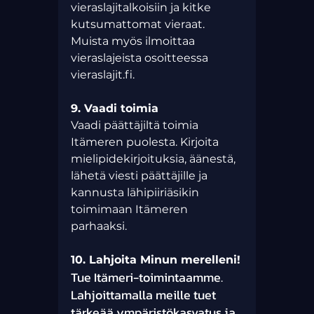
vieraslajitalkoisiin ja kitke 
kutsumattomat vieraat. 
Muista myös ilmoittaa 
vieraslajeista osoitteessa 
vieraslajit.fi
.
9. Vaadi toimia
Vaadi päättäjiltä toimia 
Itämeren puolesta. Kirjoita 
mielipidekirjoituksia, äänestä, 
lähetä viesti päättäjille ja 
kannusta lähipiiriäsikin 
toimimaan Itämeren 
parhaaksi.
10. Lahjoita Minun merelleni!
Tue Itämeri-toimintaamme. 
Lahjoittamalla meille tuet 
tärkeää ympäristökasvatus ja 