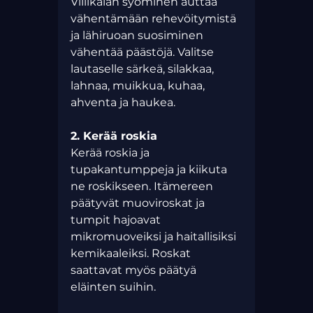
Villikalan syöminen auttaa 
vähentämään rehevöitymistä 
ja lähiruoan suosiminen 
vähentää päästöjä. Valitse 
lautaselle särkeä, silakkaa, 
lahnaa, muikkua, kuhaa, 
ahventa ja haukea.
2. Kerää roskia 
Kerää roskia ja 
tupakantumppeja ja kiikuta 
ne roskikseen. Itämereen 
päätyvät muoviroskat ja 
tumpit hajoavat 
mikromuoveiksi ja haitallisiksi 
kemikaaleiksi. Roskat 
saattavat myös päätyä 
eläinten suihin. 