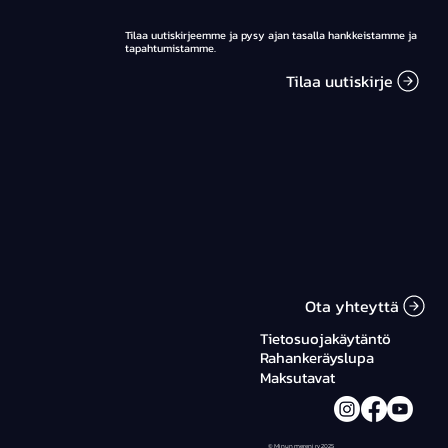
Tilaa uutiskirjeemme ja pysy ajan tasalla hankkeistamme ja
tapahtumistamme.
Tilaa uutiskirje
Minun mereni -uutuuskirja vie seikkailu
Itämerelle – kirjan tuotto ohjataan
Itämeren hyväksi
Ota yhteyttä
Tietosuojakäytäntö
Rahankeräyslupa
Maksutavat
© Minun mereni ry 2025