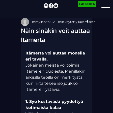
LAHJOITA
mmyllapito
6.2.
1 min käytetty lukemiseen
Näin sinäkin voit auttaa
Itämerta
Itämerta voi auttaa monella 
eri tavalla.
Jokainen meistä voi toimia 
Itämeren puolesta. Pienilläkin 
arkisilla teoilla on merkitystä, 
kun niitä tekee iso joukko 
Itämeren ystäviä.
1. Syö kestävästi pyydettyä 
kotimaista kalaa