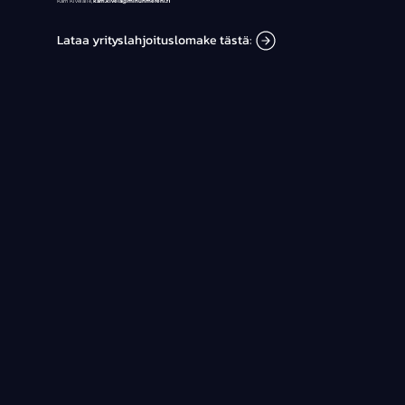
Karri Kivelälle,
karri.kivela@minunmereni.fi
Lataa yrityslahjoituslomake tästä: