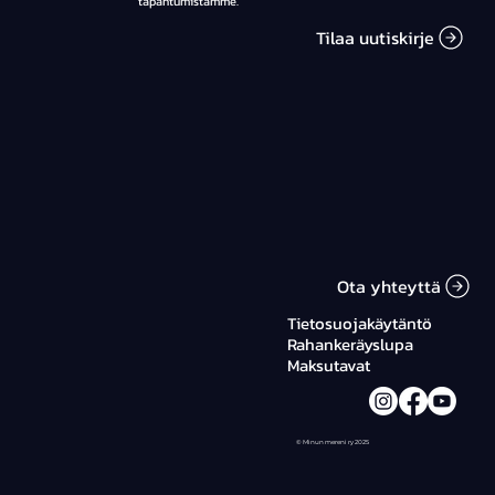
tapahtumistamme.
Tilaa uutiskirje
Ota yhteyttä
Tietosuojakäytäntö
Rahankeräyslupa
Maksutavat
© Minun mereni ry 2025