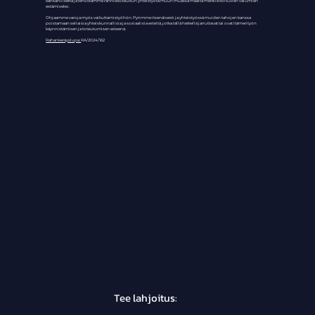
kansanliikettä ja tehostamme rannikkoseudun yhteistyötä muun muassa maalta merelle koituvien valumien
estämiseksi.
Ohjaamme varoja myös vaikuttamistyöhön. Pyrimme itsenäisesti ja yhteistyössä muiden tahojen kanssa
poistamaan sellaisia yhteiskunnallisia ja sosiaalisia esteitä, jotka tällä hetkellä jarruttavat tai ovat Itämerityön
käynnistämisen ja toteutumisen esteenä.
Rahankeräyslupa:
RA/2024/162
Tee lahjoitus:
Osallistu ja vaikuta!