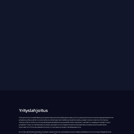
Yrityslahjoitus
Haluamme olla edelläkävijä yritysten kanssa toteutettavassa vastuullisuustyössä. Kutsumme kumppaneiksemme
yrityksiä, jotka ovat kiinnostuneita osoittamaan esimerkkiä ympäristövastuustaan myös oman toimintansa
ulkopuolella. Jotta voimme pelastaa planeettamme ja paikallisesti Itämeren, meidän on saatava mukaan myös
yritykset. Yritys voi tehdä lahjoituksen yleiseen toimintaamme tai kohdistaa lahjoituksensa sille parhaiten
sopivaan toiminta-alueeseemme tai jo olemassa olevaan hankkeeseemme.
Kun haluat tehdä yrityslahjoituksen, lataa oheinen yrityslahjoituslomake ja lähetä se toiminnanjohtajallemme