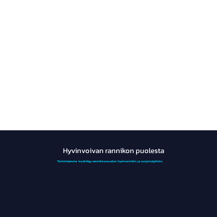
Hyvinvoivan rannikon puolesta
Toimintamme keskittyy rannikkoseudun hyvinvointiin ja suojelutyöhön.