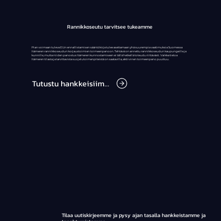
Rannikkoseutu tarvitsee tukeamme
Pian voimaan tuleva EU:n ennallistamisen sääntökirja tulee asettamaan yhä suurempia vaatimuksia Suomessa
Itämeren rannikkoseudun korjaustoimien toimeenpanoon. Tehtävä on annettu rannikkoseudun kaupungeille ja
kunnille, mutta niiden panostus Itämeren kunnostamiseen ei tällä hetkellä toteudu riittävästi. Vaikka tietoa
Itämeren tilasta ja tarvittavista suojelutoimenpiteistä on saatavilla, aktiivinen toimeenpano puuttuu.
Tutustu hankkeisiimme
Tilaa uutiskirjeemme ja pysy ajan tasalla hankkeistamme ja