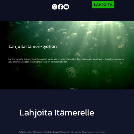
LAHJOITA
Lahjoita Itämeri-työhön
Lahjoittamalla Itämeri-työhön osoitat vastuuta omasta merestäsi. Rannikkoseutu tarvitsee yhteistä rintamaa ja
apua konkreettisten korjaushankkeiden toimeenpanoon.
Lahjoita Itämerelle
Lahjoitusvaroin rikastutamme koulujen ja oppilaitosten Itämeri-opetusta. Rakennamme Minun mereni -