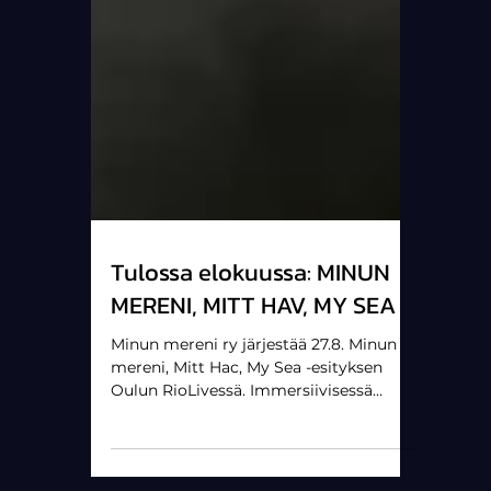
Tulossa elokuussa: MINUN
MERENI, MITT HAV, MY SEA
Minun mereni ry järjestää 27.8. Minun
mereni, Mitt Hac, My Sea -esityksen
Oulun RioLivessä. Immersiivisessä
esityksessä ovat mukana Irina Björklund
ja Shubie Brothers, ja taustalla pyörii Ari