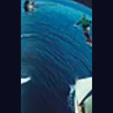
ikuisuuskemikaalit
Itämeren
suojelu
mielenosoitus
tapahtumat
suppailu
meriluonto
Minun
mereni -
julistehaaste