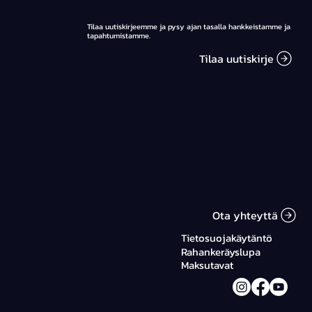
Heinilän Itämeri-videokuvaa. Esityksen
lopuksi esitetään Heinilän Minun mereni
-elokuva.
Tilaa uutiskirjeemme ja pysy ajan tasalla hankkeistamme ja
tapahtumistamme.
Tilaa uutiskirje
Ota yhteyttä
Tietosuojakäytäntö
Rahankeräyslupa
Maksutavat