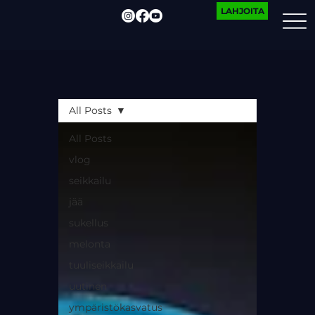
LAHJOITA
All Posts
All Posts
vlog
seikkailu
jää
sukellus
melonta
tuuliseikkailu
uutinen
ympäristökasvatus