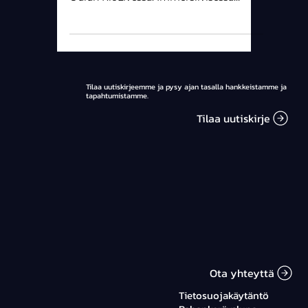
Oulun RioLivessä. Immersiivisessä
esityksessä ovat mukana Irina Björklund
ja Shubie Brothers, ja taustalla pyörii Ari
Heinilän Itämeri-videokuvaa. Esityksen
lopuksi esitetään Heinilän Minun mereni
-elokuva.
Tilaa uutiskirjeemme ja pysy ajan tasalla hankkeistamme ja
tapahtumistamme.
Tilaa uutiskirje
Ota yhteyttä