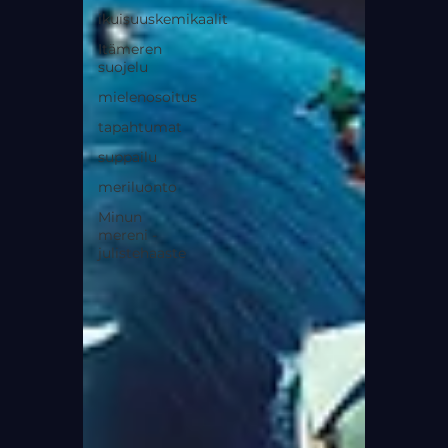
ikuisuuskemikaalit
Itämeren
suojelu
mielenosoitus
tapahtumat
suppailu
meriluonto
Minun
mereni -
julistehaaste