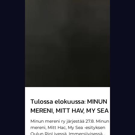
Tulossa elokuussa: MINUN
MERENI, MITT HAV, MY SEA
Minun mereni ry järjestää 27.8. Minun
mereni, Mitt Hac, My Sea -esityksen