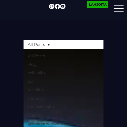
LAHJOITA
All Posts
All Posts
vlog
seikkailu
jää
sukellus
melonta
tuuliseikkailu
uutinen
ympäristökasvatus