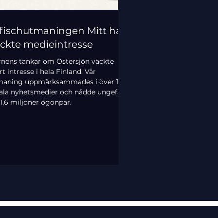
fischutmaningen Mitt hav
ckte medieintresse
nens tankar om Östersjön väckte
rt intresse i hela Finland. Vår
maning uppmärksammades i över 11
ala nyhetsmedier och nådde ungefär
–1,6 miljoner ögonpar.