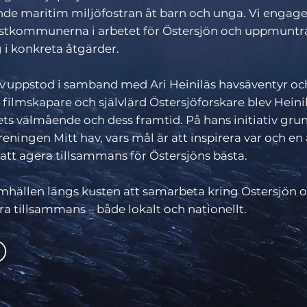
nde maritim miljöfostran åt barn och unga. Vi engage
ustkommunerna i arbetet för Östersjön och uppmuntr
 i konkreta åtgärder.
v uppstod i samband med Ari Heiniläs havsäventyr o
 filmskapare och självlärd Östersjöforskare blev Heini
ets välmående och dess framtid. På hans initiativ gr
eningen Mitt hav, vars mål är att inspirera var och en a
 att agera tillsammans för Östersjöns bästa.
mhällen längs kusten att samarbeta kring Östersjön o
a tillsammans – både lokalt och nationellt.