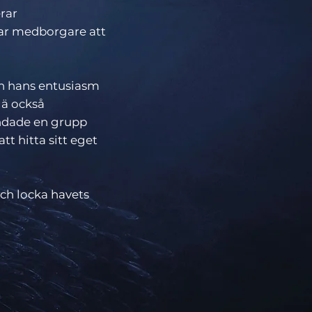
rar
ar medborgare att
ch hans entusiasm
lä också
undade en grupp
tt hitta sitt eget
ch locka havets