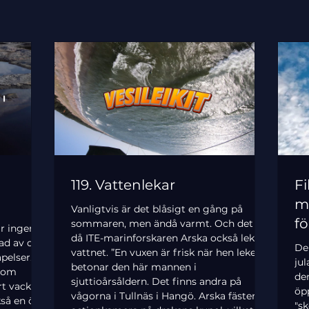
119. Vattenlekar
Fi
ma
Vanligtvis är det blåsigt en gång på
fö
sommaren, men ändå varmt. Och det är
är ingen
då ITE-marinforskaren Arska också leker i
se
rad av den
De
vattnet. ”En vuxen är frisk när hen leker”,
pelser.
"s
jul
betonar den här mannen i
som
de
sjuttioårsåldern. Det finns andra på
t vackra i
öp
vågorna i Tullnäs i Hangö. Arska fäster en
så en ört
"sk