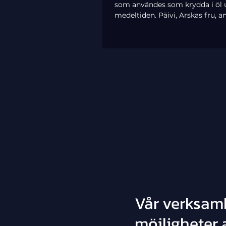
som användes som krydda i öl 
medeltiden. Päivi, Arskas fru, 
samma växt för skadedjursbek
Vår verksam
möjligheter a