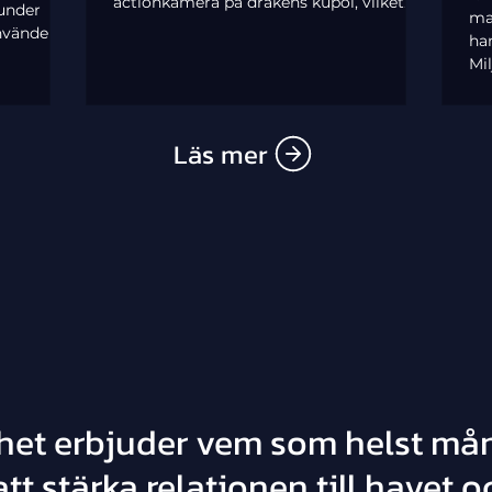
actionkamera på drakens kupol, vilket
under
mar
ger ett bra perspektiv på händelsernas
använder
han
gång.
ämpning!
Mi
or
på 
ut 
Läs mer
las
nyl
het erbjuder vem som helst må
tt stärka relationen till havet o