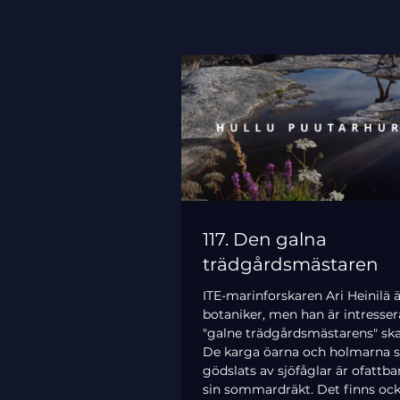
117. Den galna
trädgårdsmästaren
ITE-marinforskaren Ari Heinilä 
botaniker, men han är intresse
"galne trädgårdsmästarens" ska
De karga öarna och holmarna 
gödslats av sjöfåglar är ofattbar
sin sommardräkt. Det finns ock