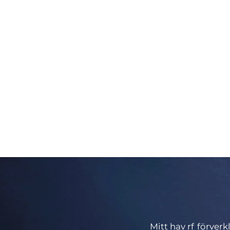
Mitt hav
Hitta din egen havshobby och möjlig
Läs mer
Mitt hav rf förver