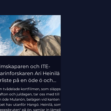
lmskaparen och ITE-
rinforskaren Ari Heinilä
rliste på en öde ö och
glade till fastlandet på en
n tvådelade kortfilmen, som släpps på
opflotte"
afton och juldagen, tar oss med till
n öde Mulanön, belägen vid kanten av
pet hav utanför Hangö. Heinilä, som är
eppsbruten" på ön, samlar in lämpligt