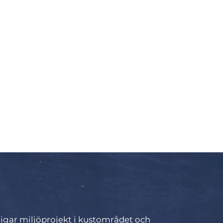
heternas Östersjö!
kligar miljöprojekt i kustområdet och