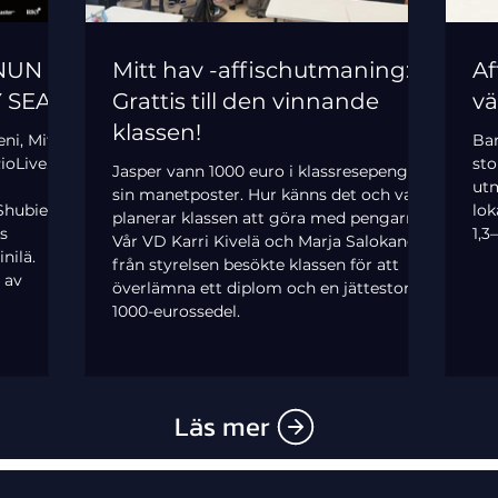
INUN
Mitt hav -affischutmaning:
Af
Y SEA
Grattis till den vinnande
vä
klassen!
ni, Mitt
Bar
oLive. I
sto
Jasper vann 1000 euro i klassresepeng för
ut
sin manetposter. Hur känns det och vad
Shubie
lok
planerar klassen att göra med pengarna?
as
1,3
Vår VD Karri Kivelä och Marja Salokangas
nilä.
från styrelsen besökte klassen för att
 av
överlämna ett diplom och en jättestor
1000-eurossedel.
Läs mer