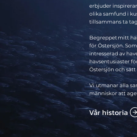
erbjuder inspirera
olika samfund i k
tillsammans ta tag
Begreppet mitt ha
för Östersjön. Som
intresserad av hav
havsentusiaster för
Östersjön och sätt
Vi utmanar alla sa
människor att ager
Vår historia