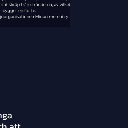
int skräp från stränderna, av vilket
 bygger en flotte.
ljöorganisationen Minun mereni ry är
oad över det marina skräpet som finns
nästan varje ö i Östersjön. Det blåses
i havet från land och kastas från både
tfartyg och fritidsbåtar – plastflaskor,
onrep,.
nga
ch att