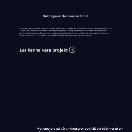
Kustregionen behöver vårt stöd
EU:s regelbok om restaurering av natur träder snart i kraft och ställer allt större krav på att korrigerande åtgärder görs
i Östersjöns kustområde i Finland. Uppdraget har getts till kustregionens städer och kommuner, men deras
satsning på att restaurera Östersjön är för närvarande otillräcklig. Även om det finns tillgänglig information om
Östersjöns tillstånd och vilka skyddsåtgärder som krävs, saknas ett aktivt genomförande.
Lär känna våra projekt
Prenumerera på vårt nyhetsbrev och håll dig informerad om