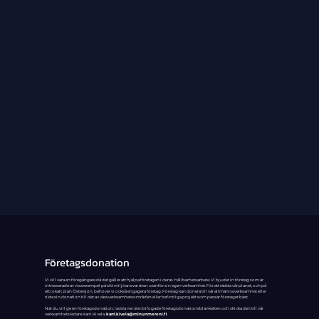
Företagsdonation
Vi vill vara en föregångare då det gäller att hjälpa företagen i deras hållbarhetsarbete. Vi bjuder in företag som är
intresserade av visa exempel på sitt miljöansvar även utanför sin egen verksamhet. För att rädda vår planet, och på
ett lokalt plan Östersjön, behöver vi också engagera företag. Företag kan donera till vår allmänna verksamhet eller
rikta sin donation till det av våra verksamhetsområden eller befintliga projekt som passar företaget bäst.
När du vill ge en företagsdonation, ladda ner den bifogade företagsdonationsblanketten och skicka den till vår
verksamhetsledare Karri Kivela,
karri.kivela@minunmereni.fi