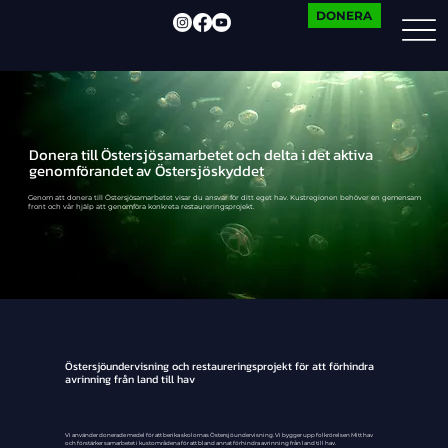
DONERA
Donera till Östersjösamarbetet och delta i det aktiva
genomförandet av Östersjöskyddet
Genom att donera till Östersjösamarbetet visar du ansvar för ditt eget hav. Kustregionen behöver en gemensam
front och vår hjälp att genomföra konkreta restaureringsprojekt.
Östersjöundervisning och restaureringsprojekt för att förhindra
avrinning från land till hav
Vi använder donerade medel för att berika skolornas Östersjöundervisning. Vi bygger upp folkrörelsen Mitt hav
och förstärker samarbetet i kustområdena för att bland annat förhindra avrinning från land till hav.