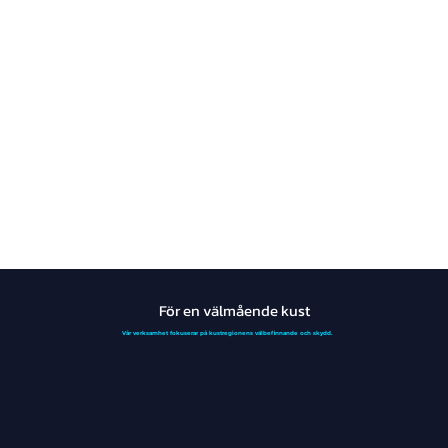
För en välmående kust
Vår verksamhet fokuserar på kustregionens välbefinnande och skydd.