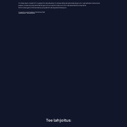
Vi riktar även medel till insatser för att påverka. Vi strävar efter att självständigt och i samarbete med andra
parter undanröja de samhälleliga och sociala hinder som för närvarande bromsar eller
förhindrar genomförandet av projekt för att skydda Östersjön.
Insamlingstillstånd:
RA/2024/162
Tee lahjoitus:
Osallistu ja vaikuta!