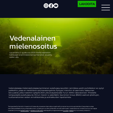
LAHJOITA
Vedenalainen
mielenosoitus
Lauantaina 2. syyskuuta 2023 mieltä osoitettiin
tiettävästi ensimmäistä kertaa Itämeren alueella
veden alla.
Vedenalaisessa mielenosoituksessa kymmenen sukellusseuraa pitkin rannikkoa upotti puhdistetut wc-pytyt
paikkoihin, joissa on merkittäviä valumavesiongelmia. Pyttyjen nieluihin oli asennettu laskeuman
keruuastiat, jotka nostettiin syksyllä 2024 ylös analysoitavaksi Turun AMK:n laboratorioon. Yhteisellä
tempauksella sukellusseurat, Minun mereni ry sekä Baltic Sea Action Group (BSAG) vaativat ojitettujen,
tuottamattomien soiden ennallistamista ja avohakkuiden lopettamista.
Tempauksella haluttiin havainnollistaa valumavesien kannalta ongelmallisimpien kuormituspisteiden tilaa ja kannustaa
rannikkopaikkakuntia tuottamattomien, ojitettujen soiden pikaiseen ennallistamiseen. Vedenalainen mielenosoitus sai laajaa
mediahuomiota
paikallisesti
ja
valtakunnallisesti
sekä tapahtumapäivänä että
vuoden päästä
, kun tulokset julkaistiin.