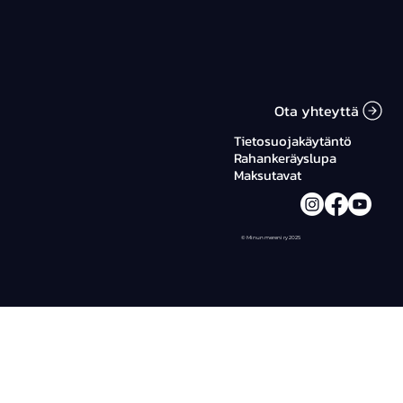
Ota yhteyttä
Tietosuojakäytäntö
Rahankeräyslupa
Maksutavat
© Minun mereni ry 2025