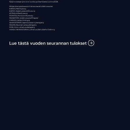
Pytyt nostetaan ylös viisi vuotta upottamisesta vuonna 2028.
Mukana tempauksessa olivat seuraavat sukellusseurat:
ESPOO, PSK Kupla ry
ESPOO, Sukellusseura Nousu ry
KOTKA, Kotka Divers ry
PORVOO, Porvoon Murena ry
RAASEPORI, Sukellusseura Piraya ry
HANKO, Hanko Diving ry
SAARISTOMERI, Saaristomeren sukeltajat ry
RAUMA, Rauman Laitesukeltajat ry
PORI, Porin urheilusukeltajat ry
VAASA / MERENKURKKU, Urheilusukelluskerho Delfin ry
Lue tästä vuoden seurannan tulokset