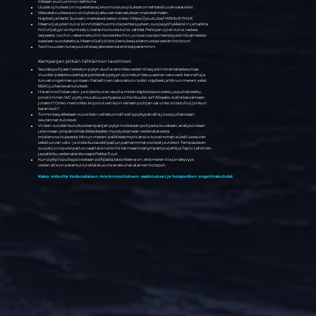
rikkaan suoluonnon kehtona.
Uudet ojitukset on lopetettava ja kunnostusojitukset on tehtävä luvanvaraisiksi.
Metsätaloudessa on siirryttävä jatkuvan kasvatuksen menetelmään.
Näyttelijä Martti Suosalo metsässä, katso video: https://youtu.be/IW5MofhTHbE
Maanviljelysten tulisi kiinnittää huomiota peitteisyyteen, suojavyöhykkeisiin ja harkita
hiiliviljelyyn siirtymistä. Liikalannoitusta tulisi välttää. Peltojen ojien tulisi laskea
tarpeeksi isoihin, rakennettuihin kosteikkoihin, joissa osa ravinteista ja kiintoaineesta
saadaan suodatettua. Maanviljelijöitä tulee tukea ja kannustaa vesien hoitoon!
Teollisuuden tulee puhdistaa jätevetensä entistä paremmin.
Kampanjan pitkän tähtäimen tavoitteet:
Seurata pohjaan lasketun pytyn avulla rannikkoveden tilaa ja kiintoainelaskeumaa.
Vuoden päästä sukeltajat peittävät pyttyyn sijoitetun keruuastian varovasti kannella ja
tuovat ongelman pintaan. Paikallinen laboratorio tutkii näytteet ja Minun mereni sekä
BSAG julkaisevat tulokset.
Havainnollistaa valo- ja videokuvien avulla, miten käytöstä poistettu ja puhdistettu,
prosliininen WC-pytty muuttuu pohjassa. Limoittuuko se? Alkaako siellä kasvamaan
jotakin? Onko merirokko kirjonut sen kuin veneen pohjan vai onko siitä tullut jonkun
kalan koti?
Toimintaa jatketaan vuosittain valtakunnallisella pyttypäivällä, jossa julkaistaan
seurannan tulokset.
Viiden vuoden kuluttua kampanjan pytyt nostetaan pohjasta, kuvataan, analysoidaan
ja kootaan ympäristötaideteokseksi muistuttamaan vedenalaisesta
mielenosoituksesta. Minun mereni palkitsee myös ansioituneimman sukellusseuran
sekä luovan valo- ja videokuvauskilpailun parhaimmat otokset ja videot. Tempauksen
suojelijoina ja kilpailun raatilaisina toimivat maailmanympäripurjehtija Tapio Lehtinen
ja palkittu vedenalaiskuvaaja Pekka Tuuri.
Kun pytty lopulta poistetaan pohjasta, tavoitteena on, että meren tila ja näkyvyys
veden alla on parantunut eikä alue ole enää uhanalainen hotspot.
Katso videolta Vedenalaisen mielenosoituksen vaatimukset ja hotspottien ongelmakohdat: