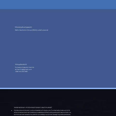
Yhteistyökumppanit:
Baltic Sea Action Group (BSAG), sukellusseurat
Yhteyshenkilö:
Puheenjohtaja Ari Heinilä
ari.heinila@gmail.com
+358 400 300 960
Vedenalaisen mielenosoituksen vaatimukset:
Ojitetuista soista vain osa tuottaa kelvollista puuta. Tuottamattomat suot olisi
ensimmäisenä ennallistettava ja saatettava lähelle alkuperäistä tilaansa. Näin ne
toimisivat vesivarastoina, vesien suodattajina, tulvien tasaajina ja alkuperäisen,