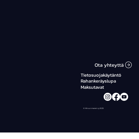
Ota yhteyttä
Tietosuojakäytäntö
Rahankeräyslupa
Maksutavat
© Minun mereni ry 2025