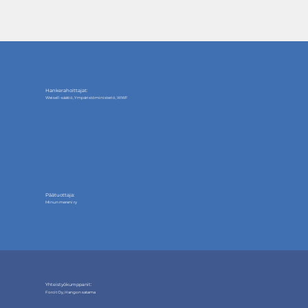
Hankerahoittajat:
Weisell-säätiö, Ympäristöministeriö, WWF
Päätuottaja:
Minun mereni ry
Yhteistyökumppanit:
Forcit Oy, Hangon satama