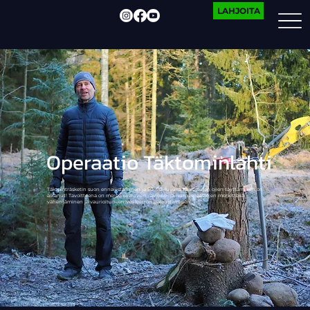
LAHJOITA
Operaatio Täktominlahti
Täktomträsketin suon ennallistaminen ja 50–70-luvulla kaivettujen ojien täyttäminen on
alkanut! Tavoitteena on mereen valuvien ravinne- ja humuspäästöjen merkittävä
vähentäminen ja vaurioituneen vesikierron palauttaminen.